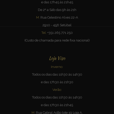
e das 17h45 às 21h45
De 2ª a Sáb das 9h às 21h
M:
Rua Celestino Alves 22-A
2910 - 456 Setúbal
Tel:
+351 265 771 250
(Custo de chamada para rede fixa nacional)
Loja Viso
Inverno:
Todos os dias das 11h30 às 14h30
e das 17h30 às 21h30
Verão:
Todos os dias das 11h30 às 14h30
e das 17h30 às 21h45
M:
Rua Cabral Adão lote 19 Loja A,